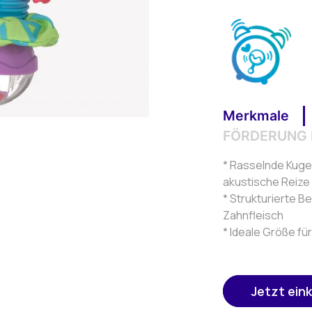
Merkmale
FÖRDERUNG 
* Rasselnde Kuge
akustische Reize
* Strukturierte B
Zahnfleisch
* Ideale Größe fü
Jetzt ein