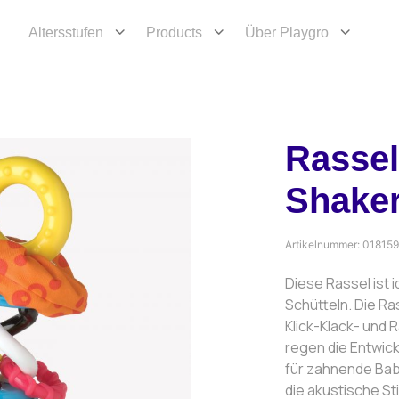
Altersstufen
Products
Über Playgro
Rassel
Shake
Artikelnummer:
01815
Diese Rassel ist 
Schütteln. Die Ra
Klick-Klack- und 
regen die Entwick
für zahnende Bab
die akustische St