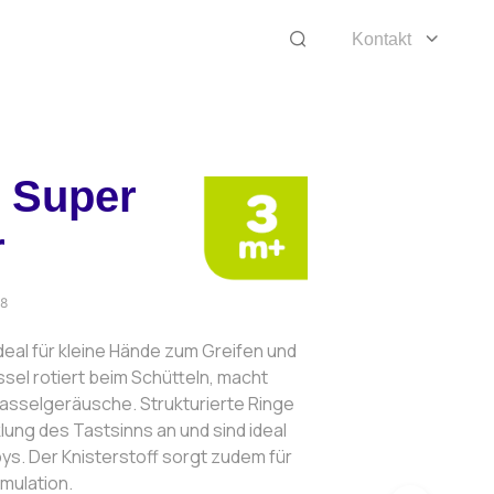
Kontakt
 Super
r
98
ideal für kleine Hände zum Greifen und
ssel rotiert beim Schütteln, macht
Rasselgeräusche. Strukturierte Ringe
lung des Tastsinns an und sind ideal
ys. Der Knisterstoff sorgt zudem für
imulation.