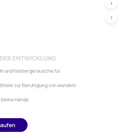
DER ENTWICKLUNG
ln und Knistergeräusche für
eißteile zur Beruhigung von wundem
r kleine Hände
kaufen