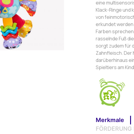
eine multisensori
Klack-Ringe und k
von feinmotorisc
erkundet werden.
Farben sprechen 
rasselnde Fuß die 
sorgt zudem für
Zahnfleisch. Der 
darüberhinaus ei
Spieltiers am Ki
Merkmale
FÖRDERUNG 