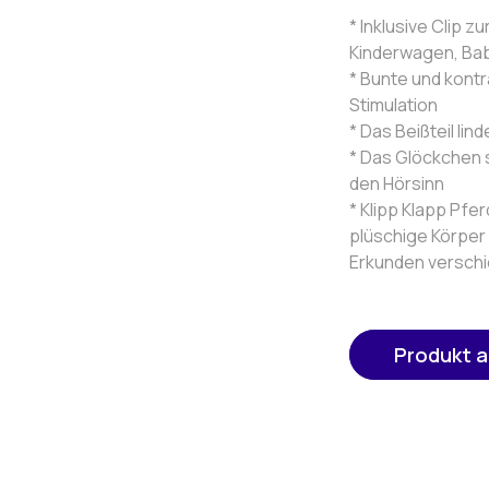
* Inklusive Clip 
Kinderwagen, Bab
* Bunte und kontr
Stimulation
* Das Beißteil li
* Das Glöckchen 
den Hörsinn
* Klipp Klapp Pf
plüschige Körper
Erkunden verschi
Produkt 