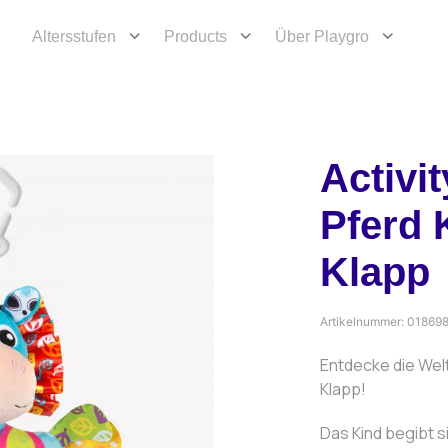
Altersstufen
Products
Über Playgro
Activi
Pferd 
Klapp
Artikelnummer:
01869
Entdecke die Welt
Klapp!
Das Kind begibt s